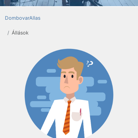
DombovarAllas
Állások