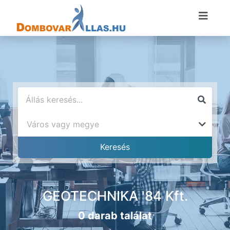
GEOTECHNIKA '84 Kft.
0 darab találat