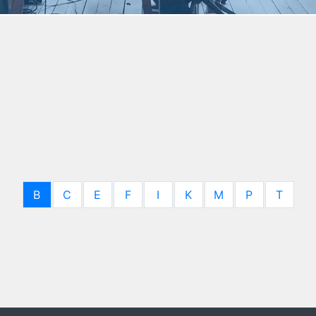
B
C
E
F
I
K
M
P
T